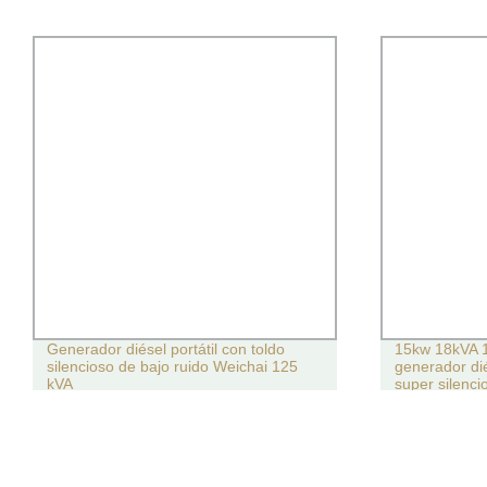
Generador diésel portátil con toldo
15kw 18kVA 1
silencioso de bajo ruido Weichai 125
generador dié
kVA
super silenci
hospital