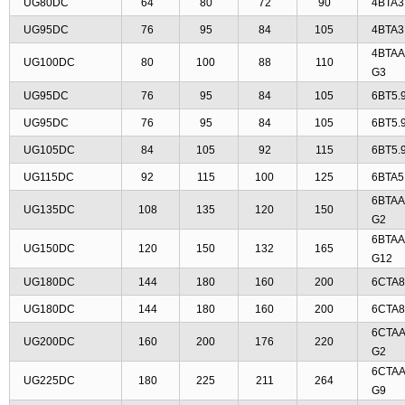
UG80DC
64
80
72
90
4BTA3
UG95DC
76
95
84
105
4BTA3
4BTAA
UG100DC
80
100
88
110
G3
UG95DC
76
95
84
105
6BT5.
UG95DC
76
95
84
105
6BT5.
UG105DC
84
105
92
115
6BT5.
UG115DC
92
115
100
125
6BTA5
6BTAA
UG135DC
108
135
120
150
G2
6BTAA
UG150DC
120
150
132
165
G12
UG180DC
144
180
160
200
6CTA8
UG180DC
144
180
160
200
6CTA8
6CTAA
UG200DC
160
200
176
220
G2
6CTAA
UG225DC
180
225
211
264
G9