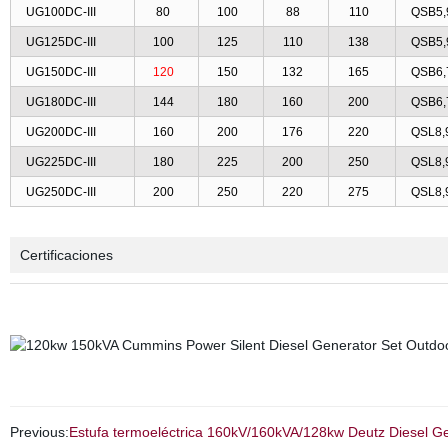
UG100DC-III
80
100
88
110
QSB5,
UG125DC-III
100
125
110
138
QSB5,
UG150DC-III
120
150
132
165
QSB6,
UG180DC-III
144
180
160
200
QSB6,
UG200DC-III
160
200
176
220
QSL8,
UG225DC-III
180
225
200
250
QSL8,
UG250DC-III
200
250
220
275
QSL8,
Certificaciones
Previous:
Estufa termoeléctrica 160kV/160kVA/128kw Deutz Diesel Gen