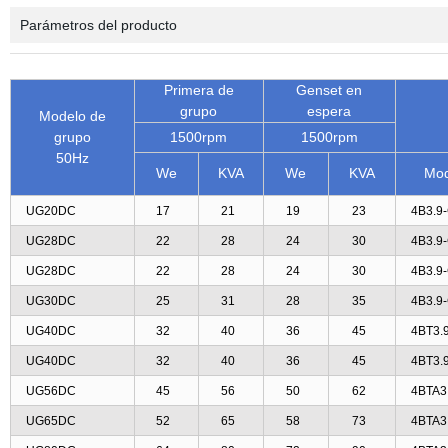
Parámetros del producto
Primera de
Genset en
grupo
espera
Modelo de
grupo
1500rpm
1500rpm
50Hz
We
KVA
We
KVA
Mod
UG20DC
17
21
19
23
4B3.9
UG28DC
22
28
24
30
4B3.9
UG28DC
22
28
24
30
4B3.9
UG30DC
25
31
28
35
4B3.9
UG40DC
32
40
36
45
4BT3.
UG40DC
32
40
36
45
4BT3.
UG56DC
45
56
50
62
4BTA3
UG65DC
52
65
58
73
4BTA3