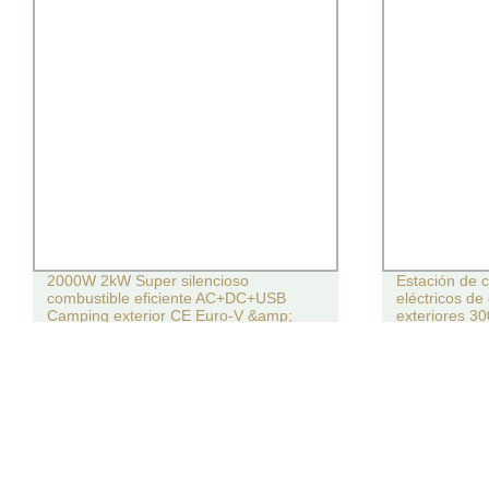
2000W 2kW Super silencioso
Estación de 
combustible eficiente AC+DC+USB
eléctricos de 
Camping exterior CE Euro-V &amp;
exteriores 3
EPA Generador inversor de gasolina de
onda sinusoidal pura portátil