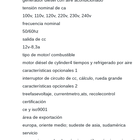
generador diésel con aire acondicionado
tensión nominal de ca
100v, 110v, 120v, 220v, 230v, 240v
frecuencia nominal
50/60hz
salida de cc
12v-8,3a
tipo de motor/ combustible
motor diésel de cylinder4 tiempos y refrigerado por aire
características opcionales 1
interruptor de circuito de cc, cálculo, rueda grande
características opcionales 2
treefasevoltaje, currentmetro,ats, recolecontrol
certificación
ce y iso9001
área de exportación
europa, oriente medio; sudeste de asia, sudamérica
servicio