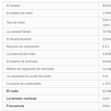
El modelo
BS45
El modelo de motor
170FE
Solo c
Tipo de motor
,
OHV 
La cavidad*Golpe
70
*
58
El desplazamiento
223
ml
Relación de compresión
8.5:1
La potencia del motor
4.8/3
El sistema de arranque
Inicio
Método de regulación de velocidad
La reg
La capacidad de aceite del motor
0.6L
Consumo de combustible
≤ 370
El ruido
82
dB
La tensión nominal
220
V
Frecuencia
50
Hz