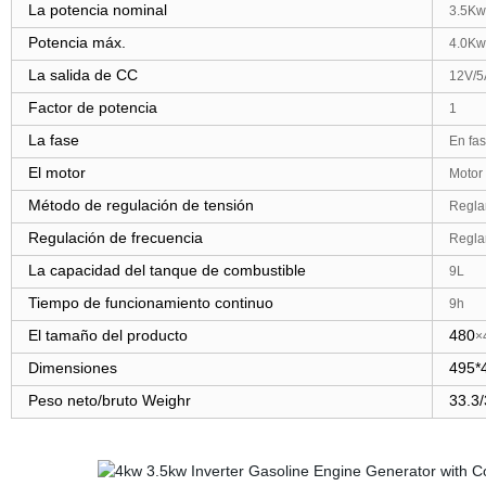
La potencia nominal
3.5Kw
Potencia máx.
4.0Kw
La salida de CC
12V/5
Factor de potencia
1
La fase
En fas
El motor
Motor
Método de regulación de tensión
Regla
Regulación de frecuencia
Regla
La capacidad del tanque de combustible
9
L
Tiempo de funcionamiento continuo
9h
El tamaño del producto
480
×
Dimensiones
495
*
Peso neto/bruto Weighr
33.3/