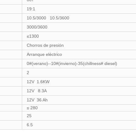
19:1
10.5/3000 10.5/3600
3000/3600
≤1300
Chorros de presión
Arranque eléctrico
0#(verano)--10#(invierno)-35(chillness# diesel)
2
12V 1.6KW
12V 8.3A
12V 36 Ah
≤ 280
25
6.5