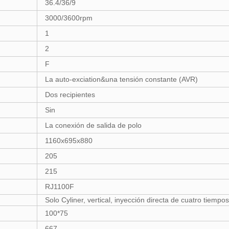
36.4/36/9
3000/3600rpm
1
2
F
La auto-exciation&una tensión constante (AVR)
Dos recipientes
Sin
La conexión de salida de polo
1160x695x880
205
215
RJ1100F
Solo Cyliner, vertical, inyección directa de cuatro tiempos
100*75
667