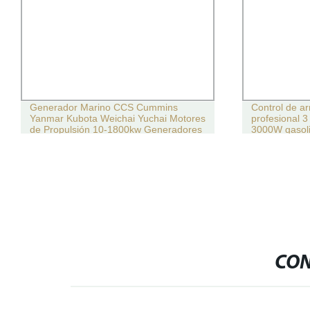
Generador Marino CCS Cummins
Control de a
Yanmar Kubota Weichai Yuchai Motores
profesional 3
de Propulsión 10-1800kw Generadores
3000W gasoli
Diésel para Barcos de Emergencia
CON