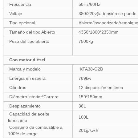
Frecuencia
50Hz/60Hz
Voltaje
380/220v(la tensión se puede 
Tipo opcional
Abierto/insonorizado/remolqu
Tamaño del tipo Abierto
4350*1800*2350mm
Peso del tipo abierto
7500kg
Con motor diésel
Marca y modelo
KTA38-G2B
Energía en espera
789kw
Cilindros
12 disposición en línea
Diámetro interior*Carrera
159*159mm
Desplazamiento
38L
Capacidad de aceite
100L
lubricante
Consumo de combustible a
201g/kw.h
100% de carga