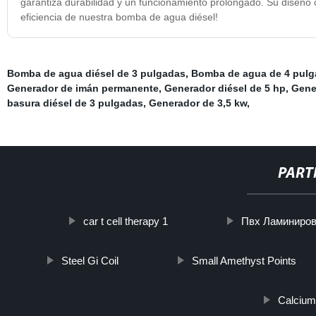
garantiza durabilidad y un funcionamiento prolongado. Su diseño co
eficiencia de nuestra bomba de agua diésel!
Bomba de agua diésel de 3 pulgadas
,
Bomba de agua de 4 pulg
Generador de imán permanente
,
Generador diésel de 5 hp
,
Gene
basura diésel de 3 pulgadas
,
Generador de 3,5 kw
,
PART
car t cell therapy 1
Пвх Ламиниров
Steel Gi Coil
Small Amethyst Points
Calcium