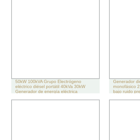
50kW 100kVA Grupo Electrógeno
Generador dié
eléctrico diésel portátil 40kVa 30kW
monofásico 2
Generador de energía eléctrica
bajo ruido pr