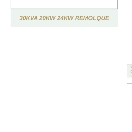
30KVA 20KW 24KW REMOLQUE
INSONORIZADO TIPO GENERADOR
ELÉCTRICO DE POTENCIA
GENERADOR DIÉSEL SILENCIOSO