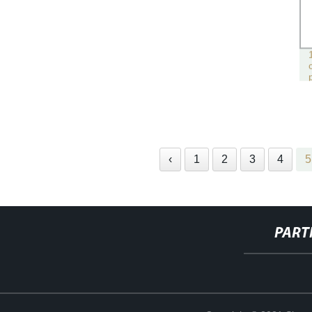
‹
1
2
3
4
5
PART