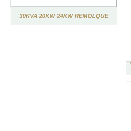
30KVA 20KW 24KW REMOLQUE
INSONORIZADO TIPO GENERADOR
ELÉCTRICO DE POTENCIA
GENERADOR DIÉSEL SILENCIOSO